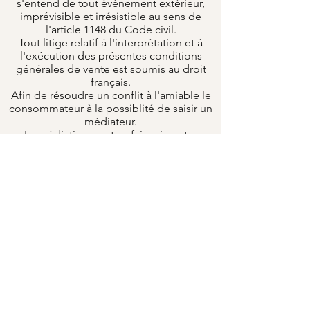
s'entend de tout événement extérieur,
imprévisible et irrésistible au sens de
l'article 1148 du Code civil.
Tout litige relatif à l'interprétation et à
l'exécution des présentes conditions
générales de vente est soumis au droit
français.
Afin de résoudre un conflit à l'amiable le
consommateur à la possiblité de saisir un
médiateur.
La médiation peut se faire via notre
service ou tout autre médiateur agrée par
les pouvoirs publics.
À défaut de résolution amiable, le litige
sera porté devant le Tribunal de
commerce.
Accueil
La boutique
Notre histoire